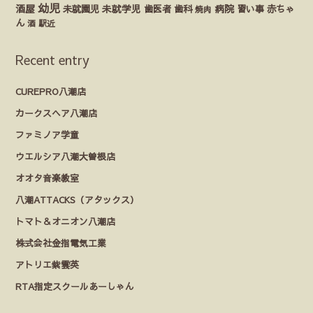
幼児
酒屋
未就園児
未就学児
歯医者
歯科
病院
赤ちゃ
習い事
焼肉
ん
酒
駅近
Recent entry
CUREPRO八潮店
カークスヘア八潮店
ファミノア学童
ウエルシア八潮大曽根店
オオタ音楽教室
八潮ATTACKS（アタックス）
トマト＆オニオン八潮店
株式会社金指電気工業
アトリエ紫雲英
RTA指定スクールあーしゃん