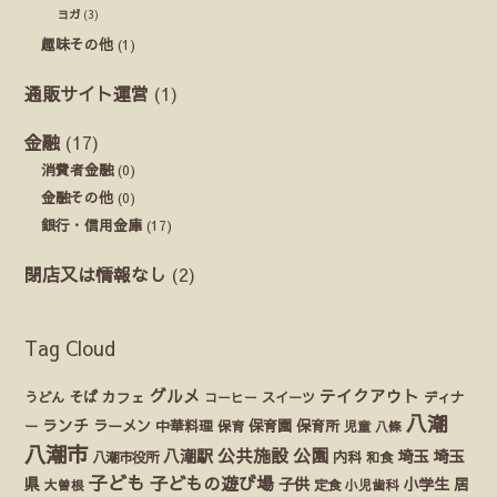
ヨガ
(3)
趣味その他
(1)
通販サイト運営
(1)
金融
(17)
消費者金融
(0)
金融その他
(0)
銀行・信用金庫
(17)
閉店又は情報なし
(2)
Tag Cloud
グルメ
テイクアウト
うどん
そば
カフェ
ディナ
コーヒー
スイーツ
八潮
ランチ
ラーメン
保育園
ー
中華料理
保育
保育所
児童
八條
八潮市
公園
公共施設
八潮駅
埼玉
埼玉
八潮市役所
内科
和食
子ども
子どもの遊び場
県
子供
小学生
居
定食
大曽根
小児歯科