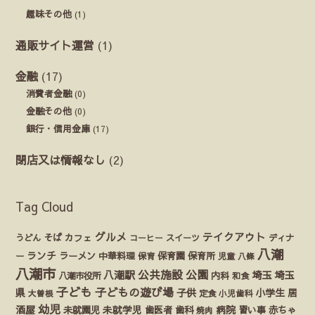
趣味その他
(1)
通販サイト運営
(1)
金融
(17)
消費者金融
(0)
金融その他
(0)
銀行・信用金庫
(17)
閉店又は情報なし
(2)
Tag Cloud
グルメ
テイクアウト
うどん
そば
カフェ
ディナ
コーヒー
スイーツ
八潮
ランチ
ラーメン
保育園
ー
中華料理
保育
保育所
児童
八條
八潮市
公園
公共施設
八潮駅
埼玉
埼玉
八潮市役所
内科
和食
子ども
子どもの遊び場
県
子供
小学生
居
定食
大曽根
小児歯科
幼児
酒屋
未就園児
未就学児
歯医者
歯科
病院
赤ちゃ
習い事
焼肉