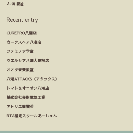
ん
酒
駅近
Recent entry
CUREPRO八潮店
カークスヘア八潮店
ファミノア学童
ウエルシア八潮大曽根店
オオタ音楽教室
八潮ATTACKS（アタックス）
トマト＆オニオン八潮店
株式会社金指電気工業
アトリエ紫雲英
RTA指定スクールあーしゃん