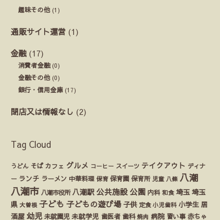
趣味その他
(1)
通販サイト運営
(1)
金融
(17)
消費者金融
(0)
金融その他
(0)
銀行・信用金庫
(17)
閉店又は情報なし
(2)
Tag Cloud
グルメ
テイクアウト
うどん
そば
カフェ
ディナ
コーヒー
スイーツ
八潮
ランチ
ラーメン
保育園
ー
中華料理
保育
保育所
児童
八條
八潮市
公園
公共施設
八潮駅
埼玉
埼玉
八潮市役所
内科
和食
子ども
子どもの遊び場
県
子供
小学生
居
定食
大曽根
小児歯科
幼児
酒屋
未就園児
未就学児
歯医者
歯科
病院
赤ちゃ
習い事
焼肉