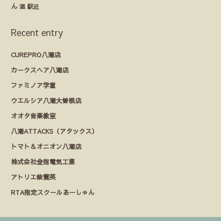
ん
酒
駅近
Recent entry
CUREPRO八潮店
カークスヘア八潮店
ファミノア学童
ウエルシア八潮大曽根店
オオタ音楽教室
八潮ATTACKS（アタックス）
トマト＆オニオン八潮店
株式会社金指電気工業
アトリエ紫雲英
RTA指定スクールあーしゃん