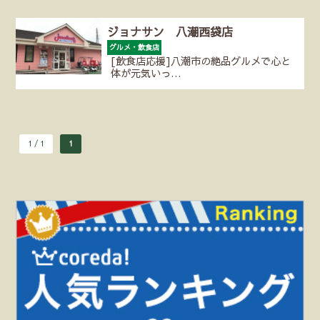
ジョナサン 八潮西袋店
グルメ・飲食店
[飲食店応援]八潮市の絶品グルメで心と
体が元気いっ…
1 / 1
1