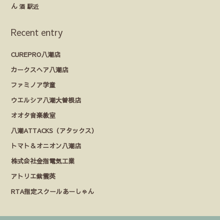
ん
酒
駅近
Recent entry
CUREPRO八潮店
カークスヘア八潮店
ファミノア学童
ウエルシア八潮大曽根店
オオタ音楽教室
八潮ATTACKS（アタックス）
トマト＆オニオン八潮店
株式会社金指電気工業
アトリエ紫雲英
RTA指定スクールあーしゃん