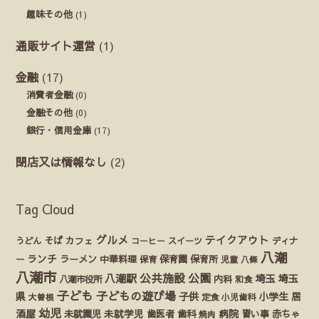
趣味その他
(1)
通販サイト運営
(1)
金融
(17)
消費者金融
(0)
金融その他
(0)
銀行・信用金庫
(17)
閉店又は情報なし
(2)
Tag Cloud
グルメ
テイクアウト
うどん
そば
カフェ
ディナ
コーヒー
スイーツ
八潮
ランチ
ラーメン
保育園
ー
中華料理
保育
保育所
児童
八條
八潮市
公園
公共施設
八潮駅
埼玉
埼玉
八潮市役所
内科
和食
子ども
子どもの遊び場
県
子供
小学生
居
定食
大曽根
小児歯科
幼児
酒屋
未就園児
未就学児
歯医者
歯科
病院
赤ちゃ
習い事
焼肉