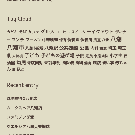
Tag Cloud
グルメ
テイクアウト
うどん
そば
カフェ
ディナ
コーヒー
スイーツ
八潮
ランチ
ラーメン
保育園
ー
中華料理
保育
保育所
児童
八條
八潮市
公園
公共施設
八潮駅
埼玉
埼玉
八潮市役所
内科
和食
子ども
子どもの遊び場
県
子供
小学生
居
定食
大曽根
小児歯科
幼児
酒屋
未就園児
未就学児
歯医者
歯科
病院
赤ちゃ
習い事
焼肉
ん
酒
駅近
Recent entry
CUREPRO八潮店
カークスヘア八潮店
ファミノア学童
ウエルシア八潮大曽根店