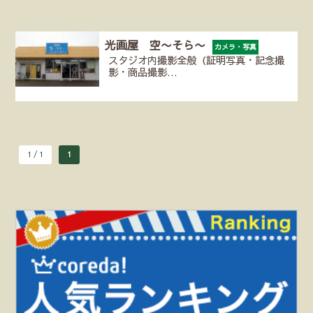
光画屋 空〜そら〜
カメラ・写真
スタジオ内撮影全般（証明写真・記念撮
影・商品撮影…
1 / 1
1