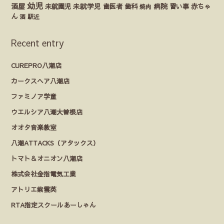
幼児
酒屋
未就園児
未就学児
歯医者
歯科
病院
赤ちゃ
習い事
焼肉
ん
酒
駅近
Recent entry
CUREPRO八潮店
カークスヘア八潮店
ファミノア学童
ウエルシア八潮大曽根店
オオタ音楽教室
八潮ATTACKS（アタックス）
トマト＆オニオン八潮店
株式会社金指電気工業
アトリエ紫雲英
RTA指定スクールあーしゃん