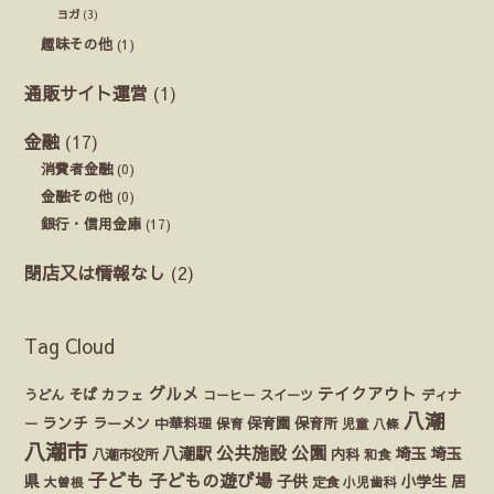
ヨガ
(3)
趣味その他
(1)
通販サイト運営
(1)
金融
(17)
消費者金融
(0)
金融その他
(0)
銀行・信用金庫
(17)
閉店又は情報なし
(2)
Tag Cloud
グルメ
テイクアウト
うどん
そば
カフェ
ディナ
コーヒー
スイーツ
八潮
ランチ
ラーメン
保育園
ー
中華料理
保育
保育所
児童
八條
八潮市
公園
公共施設
八潮駅
埼玉
埼玉
八潮市役所
内科
和食
子ども
子どもの遊び場
県
子供
小学生
居
定食
大曽根
小児歯科