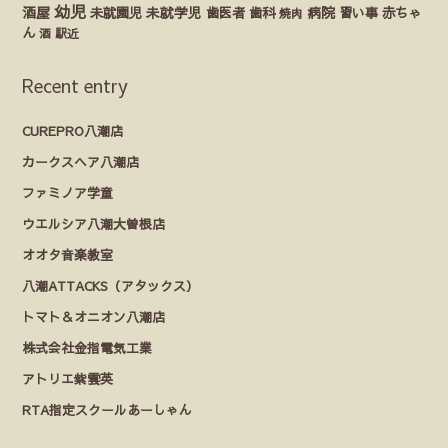
幼児
酒屋
未就園児
未就学児
歯医者
歯科
病院
赤ちゃ
習い事
焼肉
ん
酒
駅近
Recent entry
CUREPRO八潮店
カークスヘア八潮店
ファミノア学童
ウエルシア八潮大曽根店
オオタ音楽教室
八潮ATTACKS（アタックス）
トマト＆オニオン八潮店
株式会社金指電気工業
アトリエ紫雲英
RTA指定スクールあーしゃん