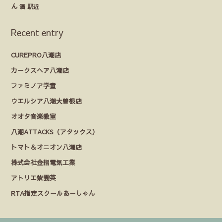
ん
酒
駅近
Recent entry
CUREPRO八潮店
カークスヘア八潮店
ファミノア学童
ウエルシア八潮大曽根店
オオタ音楽教室
八潮ATTACKS（アタックス）
トマト＆オニオン八潮店
株式会社金指電気工業
アトリエ紫雲英
RTA指定スクールあーしゃん