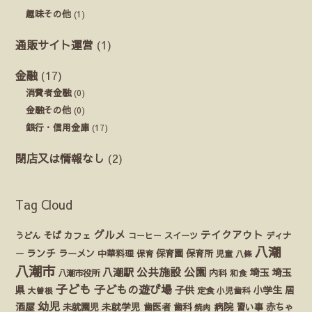
趣味その他
(1)
通販サイト運営
(1)
金融
(17)
消費者金融
(0)
金融その他
(0)
銀行・信用金庫
(17)
閉店又は情報なし
(2)
Tag Cloud
グルメ
テイクアウト
うどん
そば
カフェ
ディナ
コーヒー
スイーツ
八潮
ランチ
ラーメン
保育園
ー
中華料理
保育
保育所
児童
八條
八潮市
公園
公共施設
八潮駅
埼玉
埼玉
八潮市役所
内科
和食
子ども
子どもの遊び場
県
子供
小学生
居
定食
大曽根
小児歯科
幼児
酒屋
未就園児
未就学児
歯医者
歯科
病院
赤ちゃ
習い事
焼肉