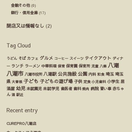
金融その他
(0)
銀行・信用金庫
(17)
閉店又は情報なし
(2)
Tag Cloud
グルメ
テイクアウト
うどん
そば
カフェ
ディナ
コーヒー
スイーツ
八潮
ランチ
ラーメン
保育園
ー
中華料理
保育
保育所
児童
八條
八潮市
公園
公共施設
八潮駅
埼玉
埼玉
八潮市役所
内科
和食
子ども
子どもの遊び場
県
子供
小学生
居
定食
大曽根
小児歯科
幼児
酒屋
未就園児
未就学児
歯医者
歯科
病院
赤ちゃ
習い事
焼肉
ん
酒
駅近
Recent entry
CUREPRO八潮店