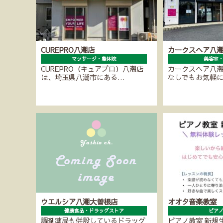
CUREPRO八潮店
カークスヘア八
マッサージ・整体院
美容室
CUREPRO（キュアプロ）八潮店
カークスヘア八
は、埼玉県八潮市にある…
なしでもお気軽
ウエルシア八潮大曽根店
オオタ音楽教室
健康食品・ドラッグストア
ピア
調剤薬局も併設しているドラッグ
ピアノ教室 新規