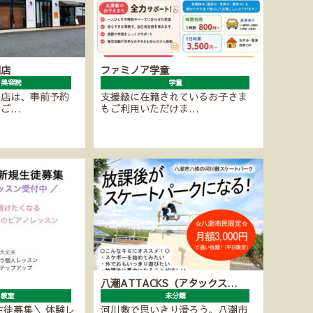
潮店
ファミノア学童
・美容院
学童
潮店は、事前予約
支援級に在籍されているお子さま
にご…
もご利用いただけま…
八潮ATTACKS（アタックス…
ノ教室
未分類
生徒募集＼ 体験レ
河川敷で思いきり滑ろう。八潮市