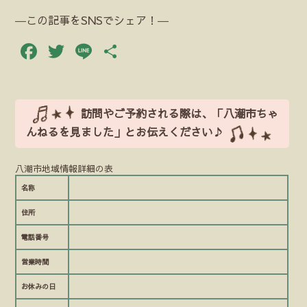
―この記事をSNSでシェア！―
Facebook
Twitter
Line
共
有
訪問やご予約される際は、「八潮市ちゃ
んねるを見ました」とお伝えください♪
八潮市地域情報詳細の表
名称
住所
電話番号
営業時間
お休みの日