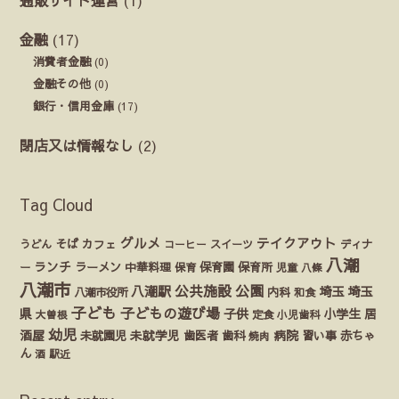
金融
(17)
消費者金融
(0)
金融その他
(0)
銀行・信用金庫
(17)
閉店又は情報なし
(2)
Tag Cloud
グルメ
テイクアウト
うどん
そば
カフェ
ディナ
コーヒー
スイーツ
八潮
ランチ
ラーメン
保育園
ー
中華料理
保育
保育所
児童
八條
八潮市
公園
公共施設
八潮駅
埼玉
埼玉
八潮市役所
内科
和食
子ども
子どもの遊び場
県
子供
小学生
居
定食
大曽根
小児歯科
幼児
酒屋
未就園児
未就学児
歯医者
歯科
病院
赤ちゃ
習い事
焼肉
ん
酒
駅近