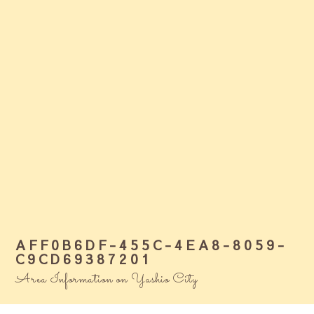
AFF0B6DF-455C-4EA8-8059-
C9CD69387201
Area Information on Yashio City