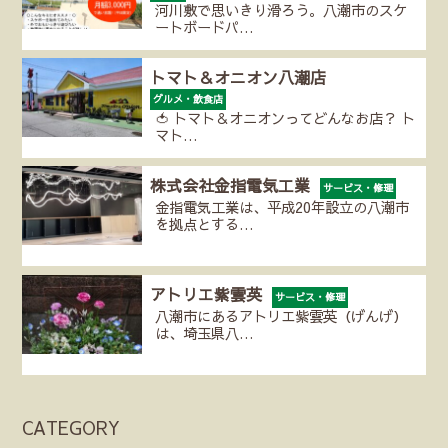
河川敷で思いきり滑ろう。八潮市のスケ
ートボードパ…
トマト＆オニオン八潮店
グルメ・飲食店
🍅 トマト＆オニオンってどんなお店？ ト
マト…
株式会社金指電気工業
サービス・修理
金指電気工業は、平成20年設立の八潮市
を拠点とする…
アトリエ紫雲英
サービス・修理
八潮市にあるアトリエ紫雲英（げんげ）
は、埼玉県八…
CATEGORY