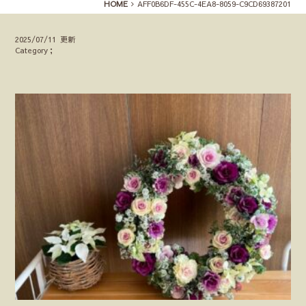
HOME
AFF0B6DF-455C-4EA8-8059-C9CD69387201
2025/07/11 更新
Category；