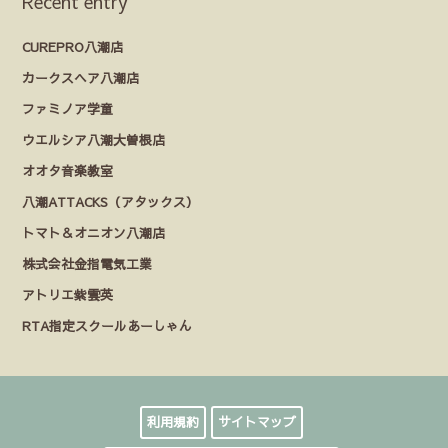
Recent entry
CUREPRO八潮店
カークスヘア八潮店
ファミノア学童
ウエルシア八潮大曽根店
オオタ音楽教室
八潮ATTACKS（アタックス）
トマト＆オニオン八潮店
株式会社金指電気工業
アトリエ紫雲英
RTA指定スクールあーしゃん
利用規約
サイトマップ