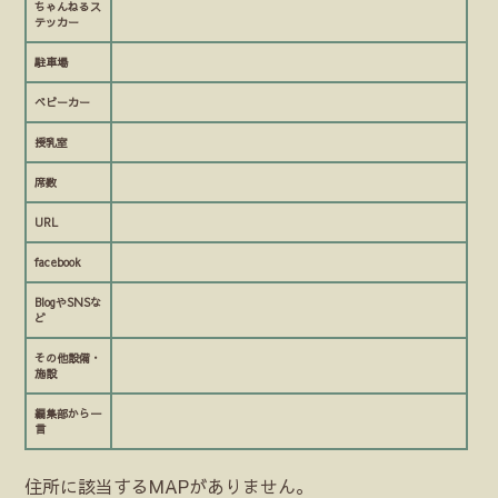
ちゃんねるス
テッカー
駐車場
ベビーカー
授乳室
席数
URL
facebook
BlogやSNSな
ど
その他設備・
施設
編集部から一
言
住所に該当するMAPがありません。