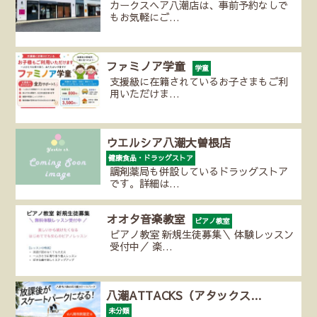
カークスヘア八潮店は、事前予約なしで
もお気軽にご…
ファミノア学童
学童
支援級に在籍されているお子さまもご利
用いただけま…
ウエルシア八潮大曽根店
健康食品・ドラッグストア
調剤薬局も併設しているドラッグストア
です。詳細は…
オオタ音楽教室
ピアノ教室
ピアノ教室 新規生徒募集＼ 体験レッスン
受付中／ 楽…
八潮ATTACKS（アタックス…
未分類