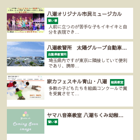
八潮オリジナル市民ミュージカル
習い事
人前に立つのが苦手な子もイキイキと自
分を表現でき…
八潮教習所 太陽グループ自動車…
自動車教習所
埼玉県内ですが東京に隣接していて便利
であり、携帯…
家カフェスキル青山・八潮
絵画教室
多数の子どもたちを絵画コンクールで賞
を受賞させて…
ヤマハ音楽教室 八潮ちくみ幼稚…
習い事