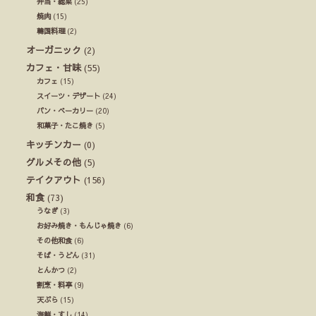
弁当・総菜
(25)
焼肉
(15)
韓国料理
(2)
オーガニック
(2)
カフェ・甘味
(55)
カフェ
(15)
スイーツ・デザート
(24)
パン・ベーカリー
(20)
和菓子・たこ焼き
(5)
キッチンカー
(0)
グルメその他
(5)
テイクアウト
(156)
和食
(73)
うなぎ
(3)
お好み焼き・もんじゃ焼き
(6)
その他和食
(6)
そば・うどん
(31)
とんかつ
(2)
割烹・料亭
(9)
天ぷら
(15)
海鮮・すし
(14)