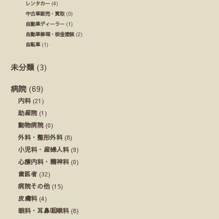
レンタカー
(4)
中古車販売・買取
(0)
自動車ディーラー
(1)
自動車修理・板金塗装
(2)
自転車
(1)
未分類
(3)
病院
(69)
内科
(21)
助産院
(1)
動物病院
(0)
外科・整形外科
(8)
小児科・産婦人科
(9)
心療内科・精神科
(0)
歯医者
(32)
病院その他
(15)
皮膚科
(4)
眼科・耳鼻咽喉科
(8)