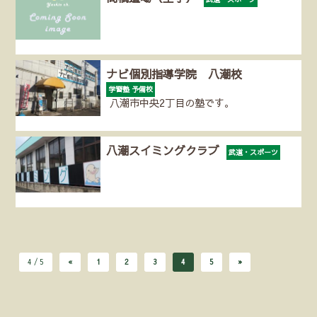
ナビ個別指導学院 八潮校
学習塾 予備校
八潮市中央2丁目の塾です。
八潮スイミングクラブ
武道・スポーツ
4 / 5
«
1
2
3
4
5
»