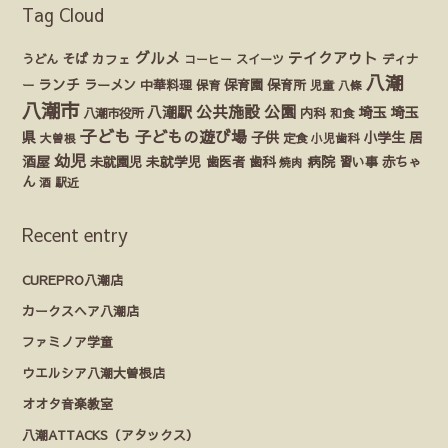
Tag Cloud
グルメ
テイクアウト
うどん
そば
カフェ
ディナ
コーヒー
スイーツ
八潮
ランチ
ラーメン
保育園
ー
中華料理
保育
保育所
児童
八條
八潮市
公園
公共施設
八潮駅
埼玉
埼玉
八潮市役所
内科
和食
子ども
子どもの遊び場
県
子供
小学生
居
定食
大曽根
小児歯科
幼児
酒屋
未就園児
未就学児
歯医者
歯科
病院
赤ちゃ
習い事
焼肉
ん
酒
駅近
Recent entry
CUREPRO八潮店
カークスヘア八潮店
ファミノア学童
ウエルシア八潮大曽根店
オオタ音楽教室
八潮ATTACKS（アタックス）