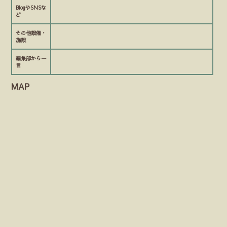
BlogやSNSな
ど
その他設備・
施設
編集部から一
言
MAP