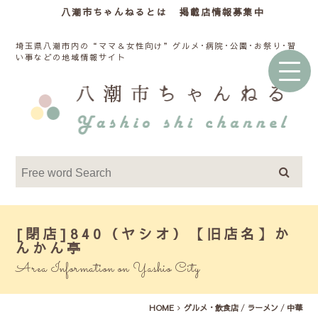
八潮市ちゃんねるとは
掲載店情報募集中
埼玉県八潮市内の“ママ＆女性向け”グルメ･病院･公園･お祭り･習
い事などの地域情報サイト
[閉店]840（ヤシオ）【旧店名】か
んかん亭
Area Information on Yashio City
HOME
グルメ・飲食店
/
ラーメン
/
中華