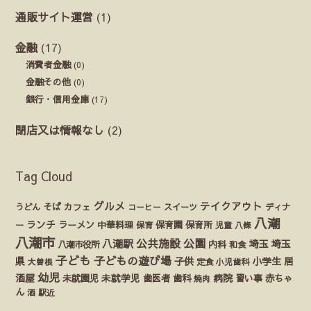
通販サイト運営
(1)
金融
(17)
消費者金融
(0)
金融その他
(0)
銀行・信用金庫
(17)
閉店又は情報なし
(2)
Tag Cloud
グルメ
テイクアウト
うどん
そば
カフェ
ディナ
コーヒー
スイーツ
八潮
ランチ
ラーメン
保育園
ー
中華料理
保育
保育所
児童
八條
八潮市
公園
公共施設
八潮駅
埼玉
埼玉
八潮市役所
内科
和食
子ども
子どもの遊び場
県
子供
小学生
居
定食
大曽根
小児歯科
幼児
酒屋
未就園児
未就学児
歯医者
歯科
病院
赤ちゃ
習い事
焼肉
ん
酒
駅近