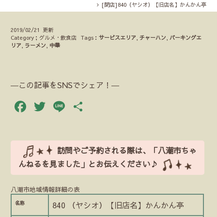
[閉店]840（ヤシオ）【旧店名】かんかん亭
2019/02/21 更新
Category；グルメ・飲食店
Tags：
サービスエリア
,
チャーハン
,
パーキングエ
リア
,
ラーメン
,
中華
―この記事をSNSでシェア！―
Facebook
Twitter
Line
共
有
訪問やご予約される際は、「八潮市ちゃ
んねるを見ました」とお伝えください♪
八潮市地域情報詳細の表
名称
840 （ヤシオ）【旧店名】かんかん亭