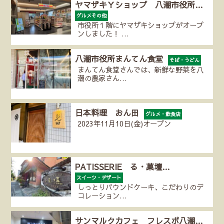
ヤマザキＹショップ 八潮市役所…
グルメその他
市役所１階にヤマザキショップがオープ
ンしました！ …
八潮市役所まんてん食堂
そば・うどん
まんてん食堂さんでは、新鮮な野菜を八
潮の農家さん…
日本料理 おん田
グルメ・飲食店
2023年11月10日(金)オープン
PATISSERIE る・菓壇…
スイーツ・デザート
しっとりパウンドケーキ、こだわりのデ
コレーション…
サンマルクカフェ フレスポ八潮…