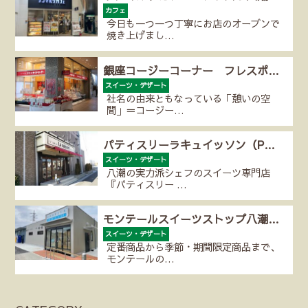
カフェ
今日も一つ一つ丁寧にお店のオーブンで
焼き上げまし…
銀座コージーコーナー フレスポ…
スイーツ・デザート
社名の由来ともなっている「憩いの空
間」＝コージー…
パティスリーラキュイッソン（P…
スイーツ・デザート
八潮の実力派シェフのスイーツ専門店
『パティスリー …
モンテールスイーツストップ八潮…
スイーツ・デザート
定番商品から季節・期間限定商品まで、
モンテールの…