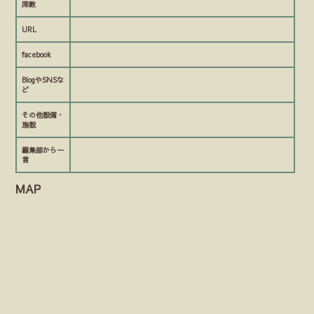
席数
URL
facebook
BlogやSNSな
ど
その他設備・
施設
編集部から一
言
MAP