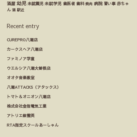
幼児
酒屋
未就園児
未就学児
歯医者
歯科
病院
赤ちゃ
習い事
焼肉
ん
酒
駅近
Recent entry
CUREPRO八潮店
カークスヘア八潮店
ファミノア学童
ウエルシア八潮大曽根店
オオタ音楽教室
八潮ATTACKS（アタックス）
トマト＆オニオン八潮店
株式会社金指電気工業
アトリエ紫雲英
RTA指定スクールあーしゃん