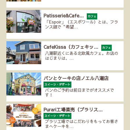
Patisserie&Cafe…
カフェ
「Espoir」（エスポワール）とは、フラ
ンス語で“希望…
CafeKissa（カフェキッ…
カフェ
八潮駅近くにある北欧風カフェ。お店の
はじまりは、…
パンとケーキの店ノエル八潮店
スイーツ・デザート
パンのご予約は前日までがオススメで
す！
Purari工場直売（プラリス…
スイーツ・デザート
プラリ工場ではこだわりをもってお客さ
まへケーキを…