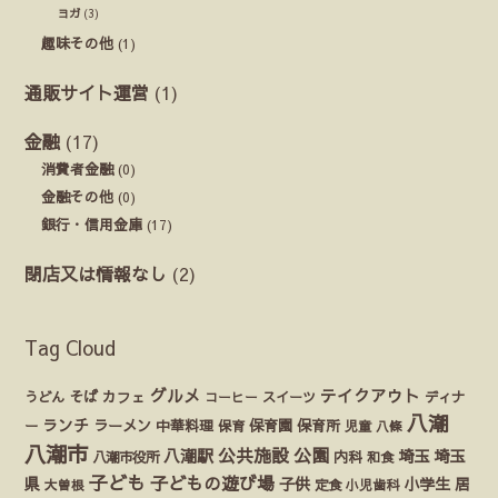
ヨガ
(3)
趣味その他
(1)
通販サイト運営
(1)
金融
(17)
消費者金融
(0)
金融その他
(0)
銀行・信用金庫
(17)
閉店又は情報なし
(2)
Tag Cloud
グルメ
テイクアウト
うどん
そば
カフェ
ディナ
コーヒー
スイーツ
八潮
ランチ
ラーメン
保育園
ー
中華料理
保育
保育所
児童
八條
八潮市
公園
公共施設
八潮駅
埼玉
埼玉
八潮市役所
内科
和食
子ども
子どもの遊び場
県
子供
小学生
居
定食
大曽根
小児歯科