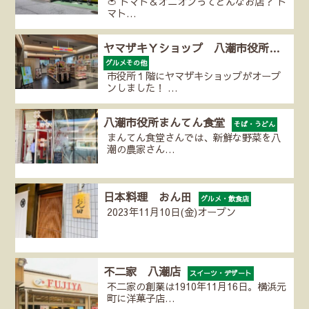
🍅 トマト＆オニオンってどんなお店？ ト
マト…
ヤマザキＹショップ 八潮市役所…
グルメその他
市役所１階にヤマザキショップがオープ
ンしました！ …
八潮市役所まんてん食堂
そば・うどん
まんてん食堂さんでは、新鮮な野菜を八
潮の農家さん…
日本料理 おん田
グルメ・飲食店
2023年11月10日(金)オープン
不二家 八潮店
スイーツ・デザート
不二家の創業は1910年11月16日。横浜元
町に洋菓子店…