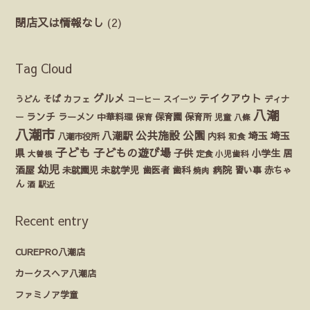
閉店又は情報なし
(2)
Tag Cloud
グルメ
テイクアウト
うどん
そば
カフェ
ディナ
コーヒー
スイーツ
八潮
ランチ
ラーメン
保育園
ー
中華料理
保育
保育所
児童
八條
八潮市
公園
公共施設
八潮駅
埼玉
埼玉
八潮市役所
内科
和食
子ども
子どもの遊び場
県
子供
小学生
居
定食
大曽根
小児歯科
幼児
酒屋
未就園児
未就学児
歯医者
歯科
病院
赤ちゃ
習い事
焼肉
ん
酒
駅近
Recent entry
CUREPRO八潮店
カークスヘア八潮店
ファミノア学童