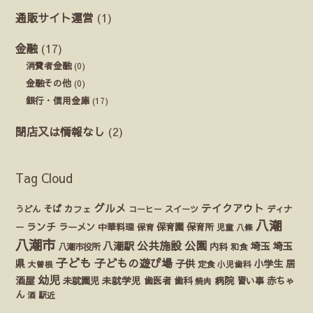
通販サイト運営
(1)
金融
(17)
消費者金融
(0)
金融その他
(0)
銀行・信用金庫
(17)
閉店又は情報なし
(2)
Tag Cloud
グルメ
テイクアウト
うどん
そば
カフェ
ディナ
コーヒー
スイーツ
八潮
ランチ
ラーメン
保育園
ー
中華料理
保育
保育所
児童
八條
八潮市
公園
公共施設
八潮駅
埼玉
埼玉
八潮市役所
内科
和食
子ども
子どもの遊び場
県
子供
小学生
居
定食
大曽根
小児歯科
幼児
酒屋
未就園児
未就学児
歯医者
歯科
病院
赤ちゃ
習い事
焼肉
ん
酒
駅近