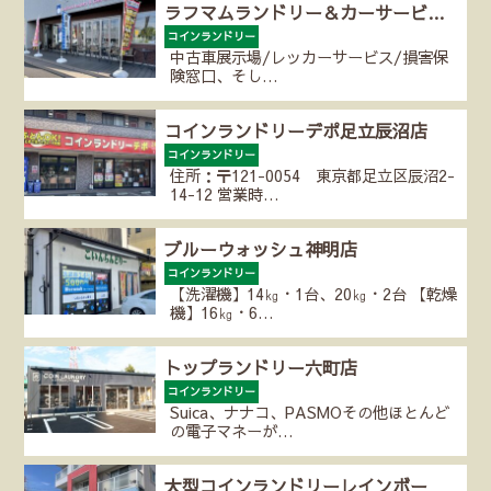
ラフマムランドリー＆カーサービ…
コインランドリー
中古車展示場/レッカーサービス/損害保
険窓口、そし…
コインランドリーデポ足立辰沼店
コインランドリー
住所：〒121-0054 東京都足立区辰沼2-
14-12 営業時…
ブルーウォッシュ神明店
コインランドリー
【洗濯機】14㎏・1台、20㎏・2台 【乾燥
機】16㎏・6…
トップランドリー六町店
コインランドリー
Suica、ナナコ、PASMOその他ほとんど
の電子マネーが…
大型コインランドリーレインボー