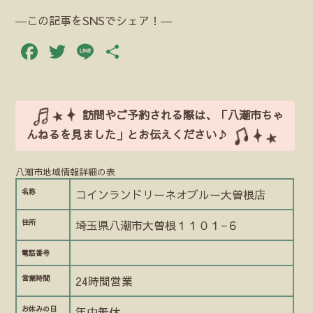
―この記事をSNSでシェア！―
Facebook
Twitter
Line
共
有
訪問やご予約される際は、「八潮市ちゃ
んねるを見ました」とお伝えください♪
八潮市地域情報詳細の表
名称
コインランドリーネオブルー大曽根店
住所
埼玉県八潮市大曽根１１０１−６
電話番号
営業時間
24時間営業
お休みの日
年中無休