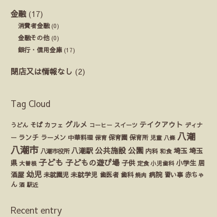
金融
(17)
消費者金融
(0)
金融その他
(0)
銀行・信用金庫
(17)
閉店又は情報なし
(2)
Tag Cloud
グルメ
テイクアウト
うどん
そば
カフェ
ディナ
コーヒー
スイーツ
八潮
ランチ
ラーメン
保育園
ー
中華料理
保育
保育所
児童
八條
八潮市
公園
公共施設
八潮駅
埼玉
埼玉
八潮市役所
内科
和食
子ども
子どもの遊び場
県
子供
小学生
居
定食
大曽根
小児歯科
幼児
酒屋
未就園児
未就学児
歯医者
歯科
病院
赤ちゃ
習い事
焼肉
ん
酒
駅近
Recent entry