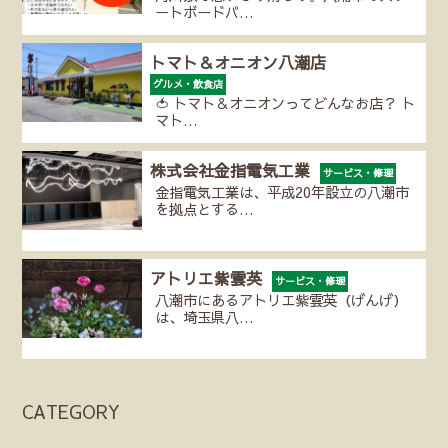
ートボードパ…
トマト＆オニオン八潮店
グルメ・飲食店
🍅 トマト＆オニオンってどんなお店？ ト
マト…
株式会社金指電気工業
サービス・修理
金指電気工業は、平成20年設立の八潮市
を拠点とする…
アトリエ紫雲英
サービス・修理
八潮市にあるアトリエ紫雲英（げんげ）
は、埼玉県八…
CATEGORY