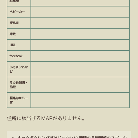
駐車場
ベビーカー
授乳室
席数
URL
facebook
BlogやSNSな
ど
その他設備・
施設
編集部から一
言
住所に該当するMAPがありません。
キックボクシングだけじゃない!? 話題の八潮駅前のスポーツ