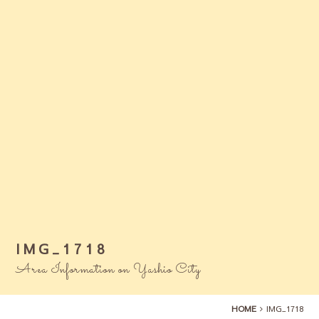
IMG_1718
Area Information on Yashio City
HOME
IMG_1718