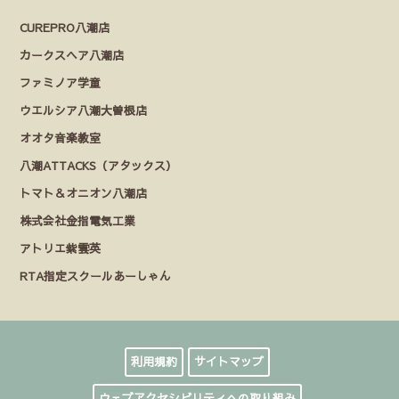
CUREPRO八潮店
カークスヘア八潮店
ファミノア学童
ウエルシア八潮大曽根店
オオタ音楽教室
八潮ATTACKS（アタックス）
トマト＆オニオン八潮店
株式会社金指電気工業
アトリエ紫雲英
RTA指定スクールあーしゃん
利用規約
サイトマップ
ウェブアクセシビリティへの取り組み