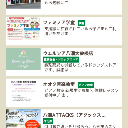
もお気軽にご…
ファミノア学童
学童
支援級に在籍されているお子さまもご利
用いただけま…
ウエルシア八潮大曽根店
健康食品・ドラッグストア
調剤薬局も併設しているドラッグストア
です。詳細は…
オオタ音楽教室
ピアノ教室
ピアノ教室 新規生徒募集＼ 体験レッスン
受付中／ 楽…
八潮ATTACKS（アタックス…
未分類
河川敷で思いきり滑ろう。八潮市のスケ