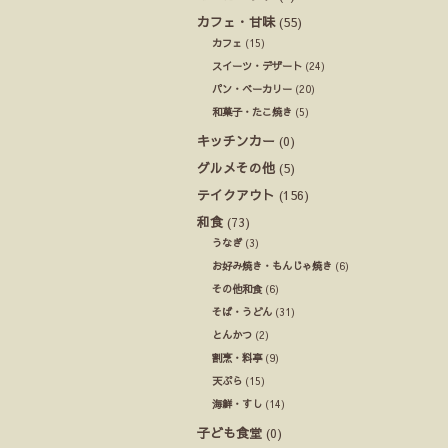
カフェ・甘味
(55)
カフェ
(15)
スイーツ・デザート
(24)
パン・ベーカリー
(20)
和菓子・たこ焼き
(5)
キッチンカー
(0)
グルメその他
(5)
テイクアウト
(156)
和食
(73)
うなぎ
(3)
お好み焼き・もんじゃ焼き
(6)
その他和食
(6)
そば・うどん
(31)
とんかつ
(2)
割烹・料亭
(9)
天ぷら
(15)
海鮮・すし
(14)
子ども食堂
(0)