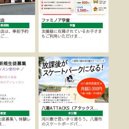
潮店
ファミノア学童
・美容院
学童
潮店は、事前予約
支援級に在籍されているお子さま
にご…
もご利用いただけま…
八潮ATTACKS（アタックス…
ノ教室
未分類
生徒募集＼ 体験レ
河川敷で思いきり滑ろう。八潮市
楽…
のスケートボードパ…