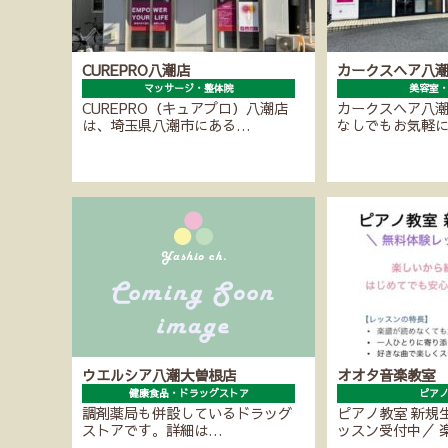
CUREPRO八潮店
カークスヘア八
マッサージ・整体院
美容室
CUREPRO（キュアプロ）八潮店
カークスヘア八
は、埼玉県八潮市にある…
なしでもお気軽
ウエルシア八潮大曽根店
オオタ音楽教室
健康食品・ドラッグストア
ピア
調剤薬局も併設しているドラッグ
ピアノ教室 新規
ストアです。詳細は…
ッスン受付中／ 