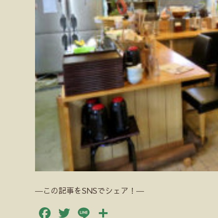
―この記事をSNSでシェア！―
Facebook
Twitter
Line
共