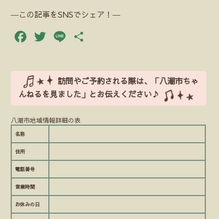
―この記事をSNSでシェア！―
Facebook
Twitter
Line
共
有
訪問やご予約される際は、「八潮市ちゃ
んねるを見ました」とお伝えください♪
八潮市地域情報詳細の表
名称
住所
電話番号
営業時間
お休みの日