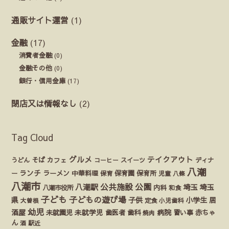
通販サイト運営
(1)
金融
(17)
消費者金融
(0)
金融その他
(0)
銀行・信用金庫
(17)
閉店又は情報なし
(2)
Tag Cloud
グルメ
テイクアウト
うどん
そば
カフェ
ディナ
コーヒー
スイーツ
八潮
ランチ
ラーメン
保育園
ー
中華料理
保育
保育所
児童
八條
八潮市
公園
公共施設
八潮駅
埼玉
埼玉
八潮市役所
内科
和食
子ども
子どもの遊び場
県
子供
小学生
居
定食
大曽根
小児歯科
幼児
酒屋
未就園児
未就学児
歯医者
歯科
病院
赤ちゃ
習い事
焼肉
ん
酒
駅近