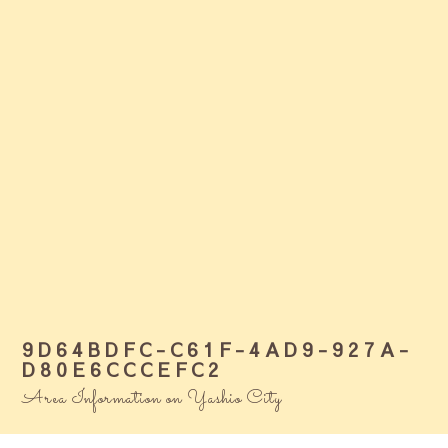
9D64BDFC-C61F-4AD9-927A-
D80E6CCCEFC2
Area Information on Yashio City