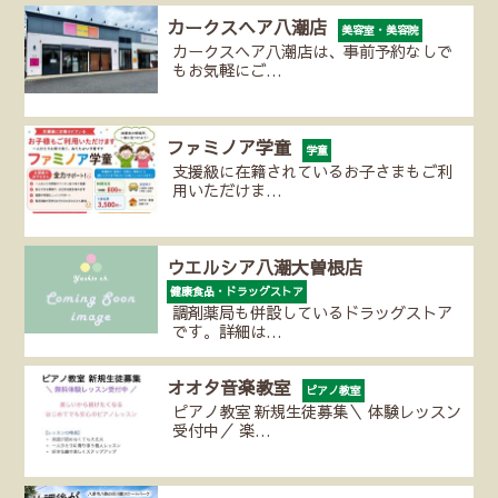
カークスヘア八潮店
美容室・美容院
カークスヘア八潮店は、事前予約なしで
もお気軽にご…
ファミノア学童
学童
支援級に在籍されているお子さまもご利
用いただけま…
ウエルシア八潮大曽根店
健康食品・ドラッグストア
調剤薬局も併設しているドラッグストア
です。詳細は…
オオタ音楽教室
ピアノ教室
ピアノ教室 新規生徒募集＼ 体験レッスン
受付中／ 楽…