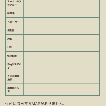
ちゃんねるス
テッカー
駐車場
ベビーカー
授乳室
席数
URL
facebook
BlogやSNSな
ど
その他設備・
施設
編集部から一
言
住所に該当するMAPがありません。