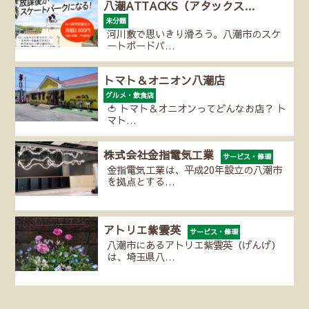
八潮ATTACKS（アタックス…
未分類
河川敷で思いきり滑ろう。八潮市のスケ
ートボードパ…
トマト＆オニオン八潮店
グルメ・飲食店
🍅 トマト＆オニオンってどんなお店？ ト
マト…
株式会社金指電気工業
サービス・修理
金指電気工業は、平成20年設立の八潮市
を拠点とする…
アトリエ紫雲英
サービス・修理
八潮市にあるアトリエ紫雲英（げんげ）
は、埼玉県八…