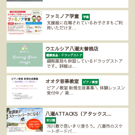
ファミノア学童
学童
支援級に在籍されているお子さまもご利
用いただけま…
ウエルシア八潮大曽根店
健康食品・ドラッグストア
調剤薬局も併設しているドラッグストア
です。詳細は…
オオタ音楽教室
ピアノ教室
ピアノ教室 新規生徒募集＼ 体験レッスン
受付中／ 楽…
八潮ATTACKS（アタックス…
未分類
河川敷で思いきり滑ろう。八潮市のスケ
ートボードパ…