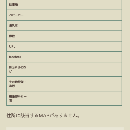
駐車場
ベビーカー
授乳室
席数
URL
facebook
BlogやSNSな
ど
その他設備・
施設
編集部から一
言
住所に該当するMAPがありません。