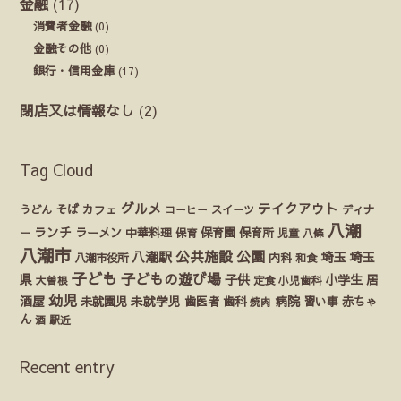
金融
(17)
消費者金融
(0)
金融その他
(0)
銀行・信用金庫
(17)
閉店又は情報なし
(2)
Tag Cloud
グルメ
テイクアウト
うどん
そば
カフェ
ディナ
コーヒー
スイーツ
八潮
ランチ
ラーメン
保育園
ー
中華料理
保育
保育所
児童
八條
八潮市
公園
公共施設
八潮駅
埼玉
埼玉
八潮市役所
内科
和食
子ども
子どもの遊び場
県
子供
小学生
居
定食
大曽根
小児歯科
幼児
酒屋
未就園児
未就学児
歯医者
歯科
病院
赤ちゃ
習い事
焼肉
ん
酒
駅近
Recent entry