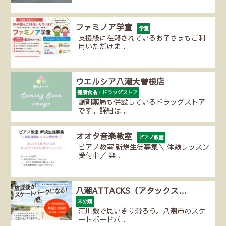
ファミノア学童
学童
支援級に在籍されているお子さまもご利
用いただけま…
ウエルシア八潮大曽根店
健康食品・ドラッグストア
調剤薬局も併設しているドラッグストア
です。詳細は…
オオタ音楽教室
ピアノ教室
ピアノ教室 新規生徒募集＼ 体験レッスン
受付中／ 楽…
八潮ATTACKS（アタックス…
未分類
河川敷で思いきり滑ろう。八潮市のスケ
ートボードパ…