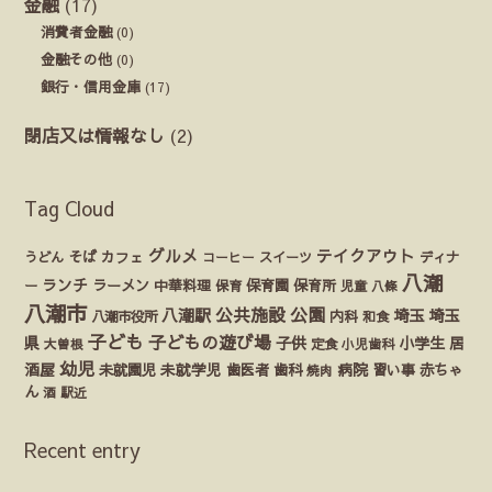
金融
(17)
消費者金融
(0)
金融その他
(0)
銀行・信用金庫
(17)
閉店又は情報なし
(2)
Tag Cloud
グルメ
テイクアウト
うどん
そば
カフェ
ディナ
コーヒー
スイーツ
八潮
ランチ
ラーメン
保育園
ー
中華料理
保育
保育所
児童
八條
八潮市
公園
公共施設
八潮駅
埼玉
埼玉
八潮市役所
内科
和食
子ども
子どもの遊び場
県
子供
小学生
居
定食
大曽根
小児歯科
幼児
酒屋
未就園児
未就学児
歯医者
歯科
病院
赤ちゃ
習い事
焼肉
ん
酒
駅近
Recent entry