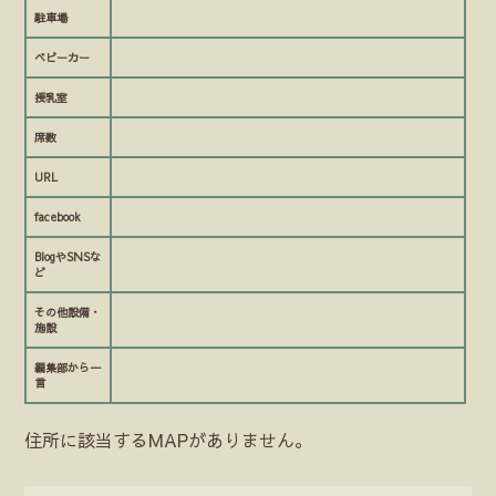
駐車場
ベビーカー
授乳室
席数
URL
facebook
BlogやSNSな
ど
その他設備・
施設
編集部から一
言
住所に該当するMAPがありません。