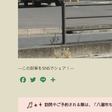
―この記事をSNSでシェア！―
Facebook
Twitter
Line
共
有
訪問やご予約される際は、「八潮市