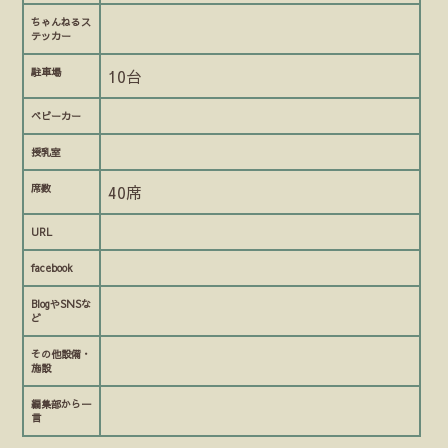
ちゃんねるス
テッカー
駐車場
10台
ベビーカー
授乳室
席数
40席
URL
facebook
BlogやSNSな
ど
その他設備・
施設
編集部から一
言