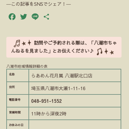
―この記事をSNSでシェア！―
Facebook
Twitter
Line
共
有
訪問やご予約される際は、「八潮市ちゃ
んねるを見ました」とお伝えください♪
八潮市地域情報詳細の表
名称
らあめん花月嵐 八潮駅北口店
住所
埼玉県八潮市大瀬1-11-16
電話番号
048-951-1552
営業時間
11時から深夜2時
お休みの日