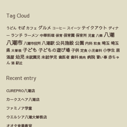
Tag Cloud
グルメ
テイクアウト
うどん
そば
カフェ
ディナ
コーヒー
スイーツ
八潮
ランチ
ラーメン
保育園
ー
中華料理
保育
保育所
児童
八條
八潮市
公園
公共施設
八潮駅
埼玉
埼玉
八潮市役所
内科
和食
子ども
子どもの遊び場
県
子供
小学生
居
定食
大曽根
小児歯科
幼児
酒屋
未就園児
未就学児
歯医者
歯科
病院
赤ちゃ
習い事
焼肉
ん
酒
駅近
Recent entry
CUREPRO八潮店
カークスヘア八潮店
ファミノア学童
ウエルシア八潮大曽根店
オオタ音楽教室