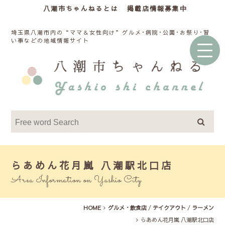
八潮市ちゃんねるとは
掲載店情報募集中
埼玉県八潮市内の“ママ＆女性向け”グルメ･病院･公園･お祭り･習
い事などの地域情報サイト
らあめん花月嵐 八潮駅北口店
Area Information on Yashio City
HOME
グルメ・飲食店
/
テイクアウト
/
ラーメン
らあめん花月嵐 八潮駅北口店