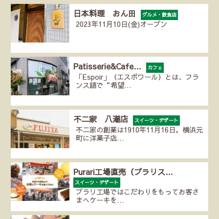
日本料理 おん田
グルメ・飲食店
2023年11月10日(金)オープン
Patisserie&Cafe…
カフェ
「Espoir」（エスポワール）とは、フラ
ンス語で“希望…
不二家 八潮店
スイーツ・デザート
不二家の創業は1910年11月16日。横浜元
町に洋菓子店…
Purari工場直売（プラリス…
スイーツ・デザート
プラリ工場ではこだわりをもってお客さ
まへケーキを…